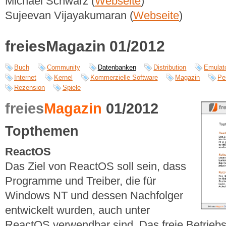
Michael Schwarz (
Webseite
)
Sujeevan Vijayakumaran (
Webseite
)
freiesMagazin 01/2012
Buch
Community
Datenbanken
Distribution
Emulat
Internet
Kernel
Kommerzielle Software
Magazin
Pe
Rezension
Spiele
freies
Magazin
01/2012
Topthemen
ReactOS
Das Ziel von ReactOS soll sein, dass
Programme und Treiber, die für
Windows NT und dessen Nachfolger
entwickelt wurden, auch unter
ReactOS verwendbar sind. Das freie Betriebss