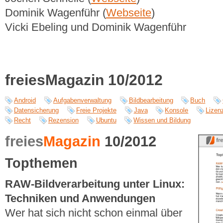
Dominik Wagenführ (
Webseite
)
Vicki Ebeling und Dominik Wagenführ
freiesMagazin 10/2012
Android
Aufgabenverwaltung
Bildbearbeitung
Buch
Datensicherung
Freie Projekte
Java
Konsole
Lizen
Recht
Rezension
Ubuntu
Wissen und Bildung
freies
Magazin
10/2012
Topthemen
RAW-Bildverarbeitung unter Linux:
Techniken und Anwendungen
Wer hat sich nicht schon einmal über