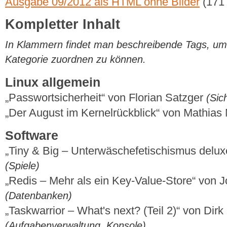
Ausgabe 09/2012 als HTML ohne Bilder
(171
Kompletter Inhalt
In Klammern findet man beschreibende Tags, um di
Kategorie zuordnen zu können.
Linux allgemein
„Passwortsicherheit“ von Florian Satzger
(Sic
„Der August im Kernelrückblick“ von Mathia
Software
„Tiny & Big – Unterwäschefetischismus delu
(Spiele)
„Redis – Mehr als ein Key-Value-Store“ von 
(Datenbanken)
„Taskwarrior – What's next? (Teil 2)“ von Dir
(Aufgabenverwaltung, Konsole)