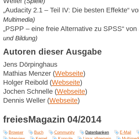
Weller
(Spiele)
„Audacity 2.1 – Teil IV: Die besten Effekte“ 
Multimedia)
„PSPP – eine freie Alternative zu SPSS“ vo
und Bildung)
Autoren dieser Ausgabe
Jens Dörpinghaus
Mathias Menzer (
Webseite
)
Holger Reibold (
Webseite
)
Jochen Schnelle (
Webseite
)
Dennis Weller (
Webseite
)
freiesMagazin 04/2014
Browser
Buch
Community
Datenbanken
E-Mail
Interview
Kernel
Konsole
Linux allgemein
Multimed