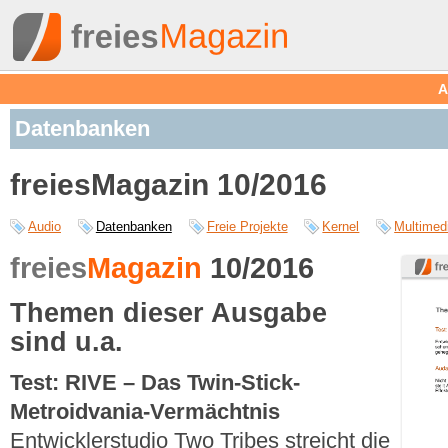
A
Datenbanken
freiesMagazin 10/2016
Audio
Datenbanken
Freie Projekte
Kernel
Multimed
freies
Magazin
10/2016
Themen dieser Ausgabe
sind u.a.
Test: RIVE – Das Twin-Stick-
Metroidvania-Vermächtnis
Entwicklerstudio Two Tribes streicht die