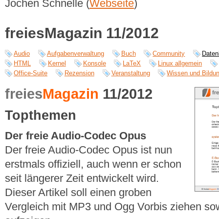
Jochen Schnelle (
Webseite
)
freiesMagazin 11/2012
Audio
Aufgabenverwaltung
Buch
Community
Daten
HTML
Kernel
Konsole
LaTeX
Linux allgemein
Office-Suite
Rezension
Veranstaltung
Wissen und Bildu
freies
Magazin
11/2012
Topthemen
Der freie Audio-Codec Opus
Der freie Audio-Codec Opus ist nun
erstmals offiziell, auch wenn er schon
seit längerer Zeit entwickelt wird.
Dieser Artikel soll einen groben
Vergleich mit MP3 und Ogg Vorbis ziehen so