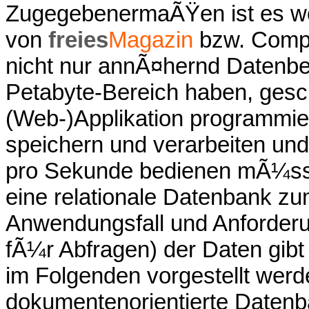
ZugegebenermaÃŸen ist es woh
von
freies
Magazin
bzw. Compu
nicht nur annÃ¤hernd Datenbe
Petabyte-Bereich haben, gesc
(Web-)Applikation programmie
speichern und verarbeiten und 
pro Sekunde bedienen mÃ¼ss
eine relationale Datenbank z
Anwendungsfall und Anforderun
fÃ¼r Abfragen) der Daten gibt 
im Folgenden vorgestellt werd
dokumentenorientierte Daten