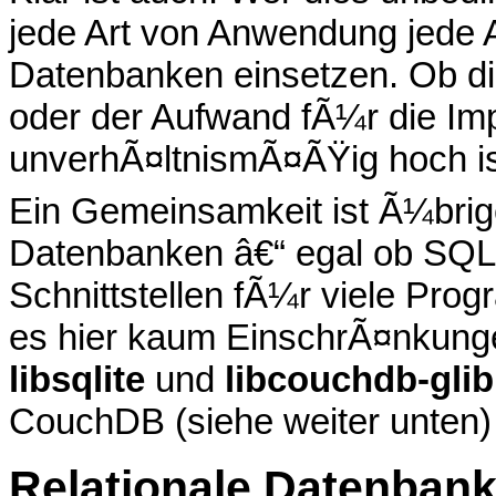
jede Art von Anwendung jede Ar
Datenbanken einsetzen. Ob die
oder der Aufwand fÃ¼r die Im
unverhÃ¤ltnismÃ¤ÃŸig hoch is
Ein Gemeinsamkeit ist Ã¼brige
Datenbanken â€“ egal ob SQL
Schnittstellen fÃ¼r viele Pro
es hier kaum EinschrÃ¤nkunge
libsqlite
und
libcouchdb-glib
CouchDB (siehe weiter unten)
Relationale Datenban