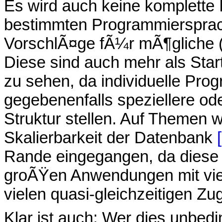
Es wird auch keine komplette 
bestimmten Programmiersprach
VorschlÃ¤ge fÃ¼r mÃ¶gliche
Diese sind auch mehr als St
zu sehen, da individuelle P
gegebenenfalls speziellere od
Struktur stellen. Auf Themen w
Skalierbarkeit der Datenbank
Rande eingegangen, da diese 
groÃŸen Anwendungen mit vie
vielen quasi-gleichzeitigen Zug
Klar ist auch: Wer dies unbedi