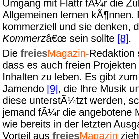
Umgang mit Flattr fÃ¼r die Zuk
Allgemeinen lernen kÃ¶nnen. 
kommerziell und sie denken, 
Kommerz
â€œ sein sollte
[8]
.
Die
freies
Magazin
-Redaktion 
dass es auch freien Projekten e
Inhalten zu leben. Es gibt zum
Jamendo
[9]
, die Ihre Musik u
diese unterstÃ¼tzt werden, sc
jemand fÃ¼r die angebotene Mu
wie bereits in der letzten Ausg
Vorteil aus
freies
Magazin
zieh