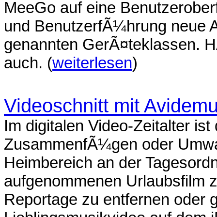
MeeGo auf eine Benutzeroberf
und BenutzerfÃ¼hrung neue Ak
genannten GerÃ¤teklassen. HÃ¶
auch. (
weiterlesen
)
Videoschnitt mit Avidem
Im digitalen Video-Zeitalter i
ZusammenfÃ¼gen oder Umwan
Heimbereich an der Tagesordn
aufgenommenen Urlaubsfilm z
Reportage zu entfernen oder g