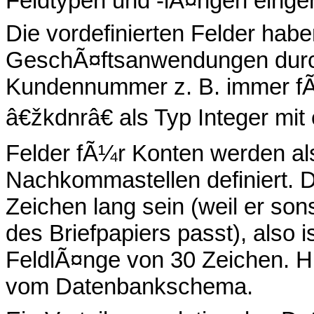
Feldtypen und -lÃ¤ngen ein
Die vordefinierten Felder habe
GeschÃ¤ftsanwendungen durch
Kundennummer z. B. immer fÃ¼
â€žkdnrâ€ als Typ Integer mit
Felder fÃ¼r Konten werden a
Nachkommastellen definiert.
Zeichen lang sein (weil er son
des Briefpapiers passt), also 
FeldlÃ¤nge von 30 Zeichen. Hi
vom Datenbankschema.