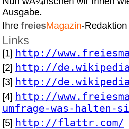
Nun wÃ¼nschen wir Ihnen wie
Ausgabe.
Ihre
freies
Magazin
-Redaktion
Links
http://www.freiesm
[1]
http://de.wikipedi
[2]
http://de.wikipedi
[3]
http://www.freiesm
[4]
umfrage-was-halten-s
http://flattr.com/
[5]