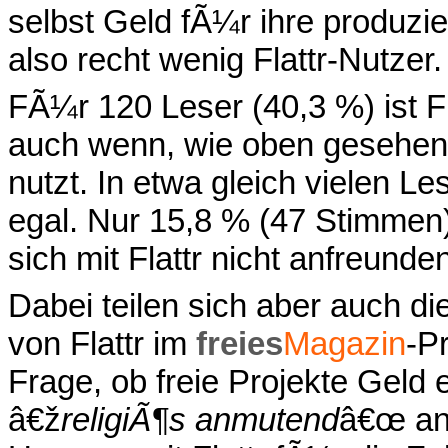
selbst Geld fÃ¼r ihre produzie
also recht wenig Flattr-Nutzer.
FÃ¼r 120 Leser (40,3 %) ist Fla
auch wenn, wie oben gesehen, e
nutzt. In etwa gleich vielen Le
egal. Nur 15,8 % (47 Stimmen
sich mit Flattr nicht anfreunde
Dabei teilen sich aber auch 
von Flattr im
freies
Magazin
-P
Frage, ob freie Projekte Geld
â€ž
religiÃ¶s anmutend
â€œ a