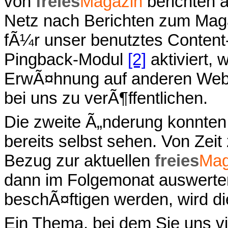
von
freies
Magazin
berichten 
Netz nach Berichten zum Mag
fÃ¼r unser benutztes Conten
Pingback-Modul
[2]
aktiviert, 
ErwÃ¤hnung auf anderen Webs
bei uns zu verÃ¶ffentlichen.
Die zweite Ã„nderung konnte
bereits selbst sehen. Von Zeit
Bezug zur aktuellen
freies
Mag
dann im Folgemonat auswerte
beschÃ¤ftigen werden, wird di
Ein Thema, bei dem Sie uns vie