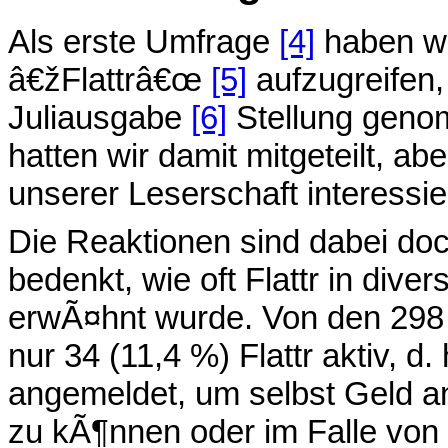
Als erste Umfrage
[4]
haben wi
â€žFlattrâ€œ
[5]
aufzugreifen,
Juliausgabe
[6]
Stellung geno
hatten wir damit mitgeteilt, 
unserer Leserschaft interessier
Die Reaktionen sind dabei do
bedenkt, wie oft Flattr in div
erwÃ¤hnt wurde. Von den 298
nur 34 (11,4 %) Flattr aktiv, d.
angemeldet, um selbst Geld a
zu kÃ¶nnen oder im Falle von 