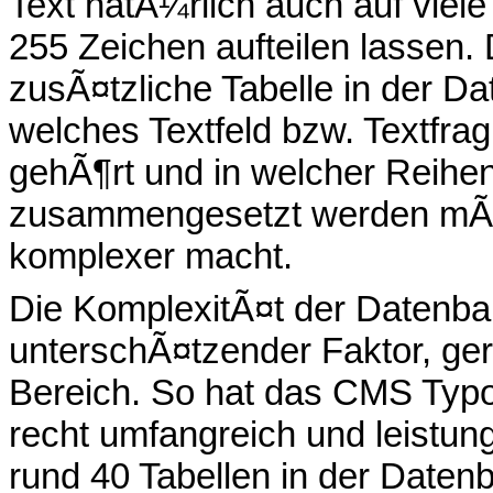
Text natÃ¼rlich auch auf viele
255 Zeichen aufteilen lassen.
zusÃ¤tzliche Tabelle in der Da
welches Textfeld bzw. Textfr
gehÃ¶rt und in welcher Reihenf
zusammengesetzt werden mÃ
komplexer macht.
Die KomplexitÃ¤t der Datenbank
unterschÃ¤tzender Faktor, ger
Bereich. So hat das CMS Ty
recht umfangreich und leistungs
rund 40 Tabellen in der Daten