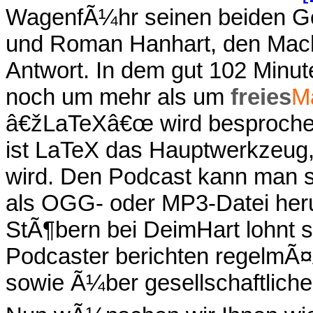
WagenfÃ¼hr seinen beiden G
und Roman Hanhart, den Mac
Antwort. In dem gut 102 Minut
noch um mehr als um
freies
M
â€žLaTeXâ€œ wird besprochen.
ist LaTeX das Hauptwerkzeug
wird. Den Podcast kann man 
als OGG- oder MP3-Datei heru
StÃ¶bern bei DeimHart lohnt si
Podcaster berichten regelmÃ¤
sowie Ã¼ber gesellschaftlich