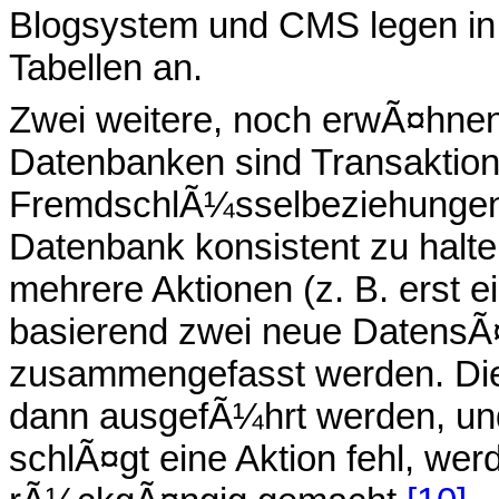
Blogsystem und CMS legen in 
Tabellen an.
Zwei weitere, noch erwÃ¤hnens
Datenbanken sind Transaktio
FremdschlÃ¼sselbeziehungen,
Datenbank konsistent zu halte
mehrere Aktionen (z. B. erst 
basierend zwei neue DatensÃ¤t
zusammengefasst werden. Dies
dann ausgefÃ¼hrt werden, und
schlÃ¤gt eine Aktion fehl, wer