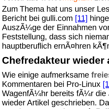
Zum Thema hat uns unser Les
Bericht bei gulli.com
[11]
hinge
AuszÃ¼ge der Einnahmen von F
Feststellung, dass sich niema
hauptberuflich ernÃ¤hren kÃ¶
Chefredakteur wieder 
Wie einige aufmerksame
freie
Kommentaren bei Pro-Linux
[
WagenfÃ¼hr bereits fÃ¼r die
wieder Artikel geschrieben. Da