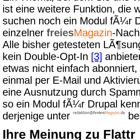
ist eine weitere Funktion, die
suchen noch ein Modul fÃ¼r 
einzelner
freies
Magazin
-Nach
Alle bisher getesteten LÃ¶sun
kein Double-Opt-In
[3]
anbiete
etwas nicht einfach abonnier
einmal per E-Mail und Aktivier
eine Ausnutzung durch Spamme
so ein Modul fÃ¼r Drupal ken
derjenige unter
be
Ihre Meinung zu Flattr