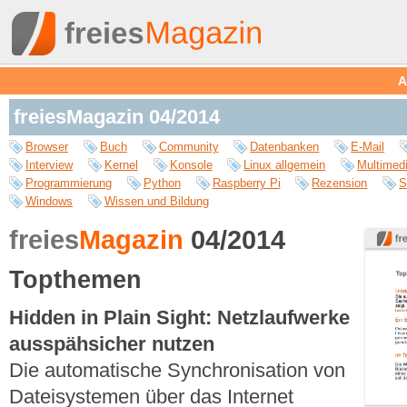
A
freiesMagazin 04/2014
Browser
Buch
Community
Datenbanken
E-Mail
Interview
Kernel
Konsole
Linux allgemein
Multimed
Programmierung
Python
Raspberry Pi
Rezension
S
Windows
Wissen und Bildung
freies
Magazin
04/2014
Topthemen
Hidden in Plain Sight: Netzlaufwerke
ausspähsicher nutzen
Die automatische Synchronisation von
Dateisystemen über das Internet