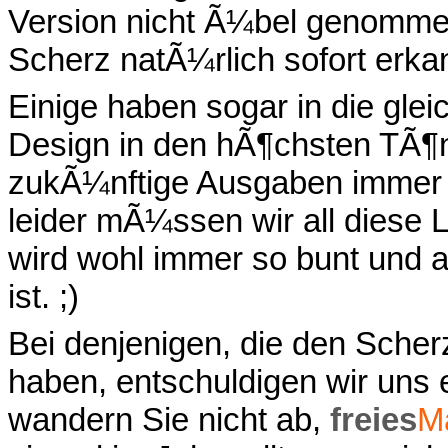
Version nicht Ã¼bel genomme
Scherz natÃ¼rlich sofort erka
Einige haben sogar in die gl
Design in den hÃ¶chsten TÃ¶n
zukÃ¼nftige Ausgaben immer
leider mÃ¼ssen wir all diese
wird wohl immer so bunt und a
ist. ;)
Bei denjenigen, die den Sc
haben, entschuldigen wir uns e
wandern Sie nicht ab,
freies
M