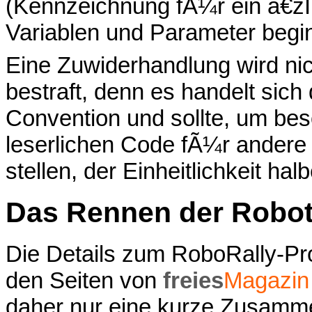
(Kennzeichnung fÃ¼r ein â€žIn
Variablen und Parameter begi
Eine Zuwiderhandlung wird nic
bestraft, denn es handelt sic
Convention und sollte, um be
leserlichen Code fÃ¼r ander
stellen, der Einheitlichkeit ha
Das Rennen der Robot
Die Details zum RoboRally-P
den Seiten von
freies
Magazin
daher nur eine kurze Zusamm