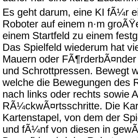
Es geht darum, eine KI fÃ¼r ei
Roboter auf einem n·m groÃŸe
einem Startfeld zu einem fest
Das Spielfeld wiederum hat vi
Mauern oder FÃ¶rderbÃ¤nder 
und Schrottpressen. Bewegt wi
welche die Bewegungen des R
nach links oder rechts sowie 
RÃ¼ckwÃ¤rtsschritte. Die Kar
Kartenstapel, von dem der Spi
und fÃ¼nf von diesen in gewÃ¤