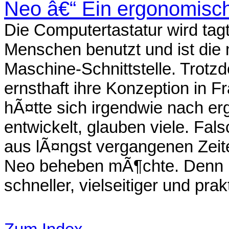
Neo â€“ Ein ergonomisch
Die Computertastatur wird tag
Menschen benutzt und ist die 
Maschine-Schnittstelle. Trotz
ernsthaft ihre Konzeption in F
hÃ¤tte sich irgendwie nach e
entwickelt, glauben viele. Fal
aus lÃ¤ngst vergangenen Zeite
Neo beheben mÃ¶chte. Denn N
schneller, vielseitiger und pra