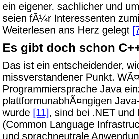
ein eigener, sachlicher und umf
seien fÃ¼r Interessenten zum
Weiterlesen ans Herz gelegt
[
Es gibt doch schon C++
Das ist ein entscheidender, wi
missverstandener Punkt. WÃ¤h
Programmiersprache Java einz
plattformunabhÃ¤ngigen Java-
wurde
[11]
, sind bei .NET und
(Common Language Infrastruct
und sprachneutrale Anwendun