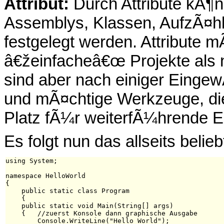
Attribut:
Durch Attribute kÃ¶
Assemblys, Klassen, AufzÃ¤hl
festgelegt werden. Attribute 
â€žeinfacheâ€œ Projekte als n
sind aber nach einiger Einge
und mÃ¤chtige Werkzeuge, die 
Platz fÃ¼r weiterfÃ¼hrende E
Es folgt nun das allseits beli
using System;

namespace HelloWorld

{

    public static class Program

    {

    public static void Main(String[] args)

    {   //zuerst Konsole dann graphische Ausgabe

        Console.WriteLine("Hello World");
