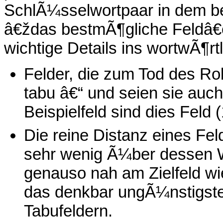
SchlÃ¼sselwortpaar in dem be
â€ždas bestmÃ¶gliche Feldâ€
wichtige Details ins wortwÃ¶rtl
Felder, die zum Tod des Ro
tabu â€“ und seien sie auc
Beispielfeld sind dies Feld (
Die reine Distanz eines Fel
sehr wenig Ã¼ber dessen Wer
genauso nah am Zielfeld wie 
das denkbar ungÃ¼nstigste
Tabufeldern.