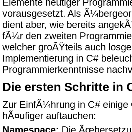
Elemente heutiger Programmie
vorausgesetzt. Als Ã¼bergeord
dient aber, wie bereits angekÃ
fÃ¼r den zweiten Programmi
welcher groÃŸteils auch losge
Implementierung in C# beleuc
Programmierkenntnisse nachv
Die ersten Schritte in 
Zur EinfÃ¼hrung in C# einige G
hÃ¤ufiger auftauchen:
Namespace:
Die Ãœbersetzu