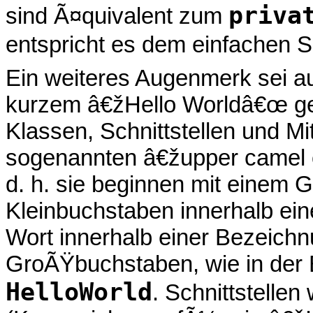
priva
sind Ã¤quivalent zum
entspricht es dem einfachen
Ein weiteres Augenmerk sei a
kurzem â€žHello Worldâ€œ g
Klassen, Schnittstellen und Mi
sogenannten â€župper camel 
d. h. sie beginnen mit einem
Kleinbuchstaben innerhalb ei
Wort innerhalb einer Bezeichn
GroÃŸbuchstaben, wie in de
HelloWorld
. Schnittstelle