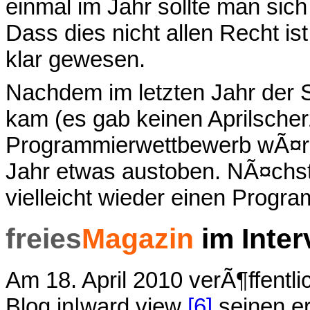
einmal im Jahr sollte man sic
Dass dies nicht allen Recht is
klar gewesen.
Nachdem im letzten Jahr der S
kam (es gab keinen Aprilscher
Programmierwettbewerb wÃ¤
Jahr etwas austoben. NÃ¤chst
vielleicht wieder einen Progr
freies
Magazin
im Inter
Am 18. April 2010 verÃ¶ffentli
Blog in|ward view
[6]
seinen er