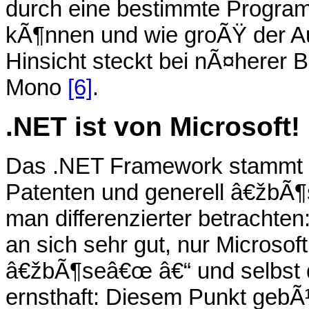
durch eine bestimmte Progra
kÃ¶nnen und wie groÃŸ der Au
Hinsicht steckt bei nÃ¤herer B
Mono
[6]
.
.NET ist von Microsoft!
Das .NET Framework stammt von
Patenten und generell â€žbÃ¶
man differenzierter betrachte
an sich sehr gut, nur Microsoft
â€žbÃ¶seâ€œ â€“ und selbst d
ernsthaft: Diesem Punkt gebÃ