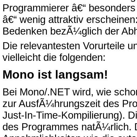
Programmierer â€“ besonders a
â€“ wenig attraktiv erscheine
Bedenken bezÃ¼glich der AbhÃ
Die relevantesten Vorurteile
vielleicht die folgenden:
Mono ist langsam!
Bei Mono/.NET wird, wie scho
zur AusfÃ¼hrungszeit des Pro
Just-In-Time-Kompilierung). 
des Programmes natÃ¼rlich.