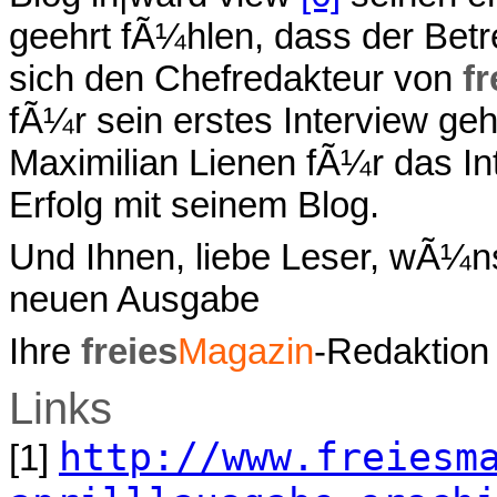
geehrt fÃ¼hlen, dass der Betr
sich den Chefredakteur von
fr
fÃ¼r sein erstes Interview geh
Maximilian Lienen fÃ¼r das I
Erfolg mit seinem Blog.
Und Ihnen, liebe Leser, wÃ¼n
neuen Ausgabe
Ihre
freies
Magazin
-Redaktion
Links
http://www.freiesm
[1]