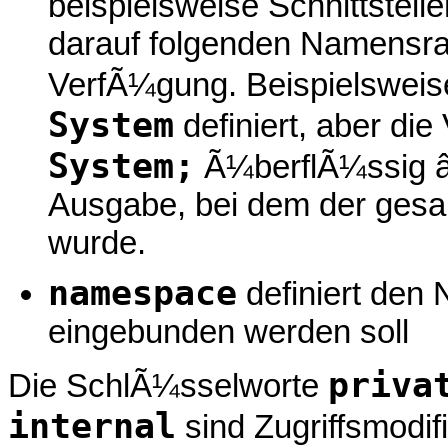
beispielsweise Schnittstel
darauf folgenden Namensra
VerfÃ¼gung. Beispielsweis
System
definiert, aber die
System;
Ã¼berflÃ¼ssig â€
Ausgabe, bei dem der ges
wurde.
namespace
definiert den
eingebunden werden soll
priva
Die SchlÃ¼sselworte
internal
sind Zugriffsmodif