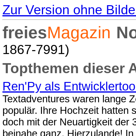
Zur Version ohne Bilde
freies
Magazin
No
1867-7991)
Topthemen dieser 
Ren'Py als Entwicklertool
Textadventures waren lange Ze
populär. Ihre Hochzeit hatten s
doch mit der Neuartigkeit der
beinahe ganz. Hierzulande! In